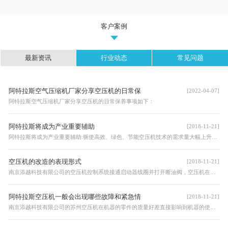
客户案例
最新资讯
行业动态
常见问题
阿特拉斯空气压缩机厂家分享空压机的日常保
[2022-04-07]
阿特拉斯空气压缩机厂家分享空压机的日常保养事项如下：
阿特拉斯将成为产业重要辅助
[2018-11-21]
阿特拉斯将成为产业重要辅助:驱使高效、绿色、节能空压机技术的需求量大幅上升，余热回收技术的广泛应用将有效解决这一能源利用弊端。
空压机的改造的表现形式
[2018-11-21]
​南京添越科技有限公司的空压机控制系统接通启动器线圈并打开断油阀，空压机在卸载模式下启动，这时进气阀处于关闭位置，而放气阀打开以排放油气分离器内的压力。等降压数秒后空压机开始加载运行，系统压力开始上升。
阿特拉斯空压机一般会出现哪些故障和紧急情
[2018-11-21]
南京添越科技有限公司的苏州空压机在机器的零件的质量好差直接影响到机器的使用寿命，现在市场上的配件是鱼龙混杂，所以建议大家找授权代理商，空压机配件的质量和工程师的技术都比较有保障。