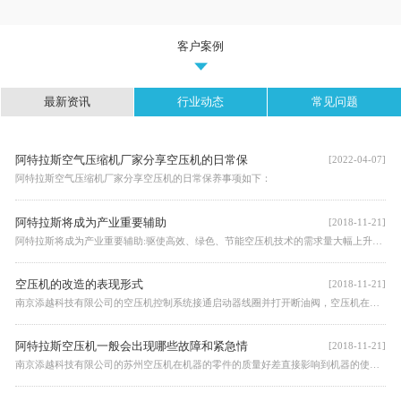
客户案例
最新资讯
行业动态
常见问题
阿特拉斯空气压缩机厂家分享空压机的日常保
[2022-04-07]
阿特拉斯空气压缩机厂家分享空压机的日常保养事项如下：
阿特拉斯将成为产业重要辅助
[2018-11-21]
阿特拉斯将成为产业重要辅助:驱使高效、绿色、节能空压机技术的需求量大幅上升，余热回收技术的广泛应用将有效解决这一能源利用弊端。
空压机的改造的表现形式
[2018-11-21]
​南京添越科技有限公司的空压机控制系统接通启动器线圈并打开断油阀，空压机在卸载模式下启动，这时进气阀处于关闭位置，而放气阀打开以排放油气分离器内的压力。等降压数秒后空压机开始加载运行，系统压力开始上升。
阿特拉斯空压机一般会出现哪些故障和紧急情
[2018-11-21]
南京添越科技有限公司的苏州空压机在机器的零件的质量好差直接影响到机器的使用寿命，现在市场上的配件是鱼龙混杂，所以建议大家找授权代理商，空压机配件的质量和工程师的技术都比较有保障。