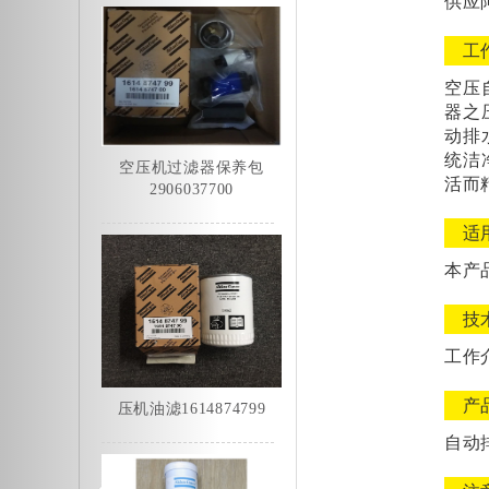
供应
工
空压
器之
动排
统洁
活而
压机油滤1614874799
适
本产
技
工作
产
移动空压机润滑脂
自动
2901033803