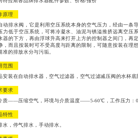
阿特拉斯各品牌排水器配件参数、价格/报价
作原理
自动排水阀，它是利用空压系统本身的空气压力，经由一条
压力低于空压系统，可将冷凝水、油泥与锈溢推挤远离空压
水器的下方，再由浮球升高来打开上方的控制器之间门，再
净，而且按装时可不受高度与距离的限制，可随意按装在理
精准的排放水分与污垢。
用范围
品安装在自动排水器，空气过滤器，空气过滤减压阀的水杯底
术要求
介质——压缩空气，环境与介质温度——5-60℃，工作压力：0.2-
品特性
排水，停气排水，手动排水。