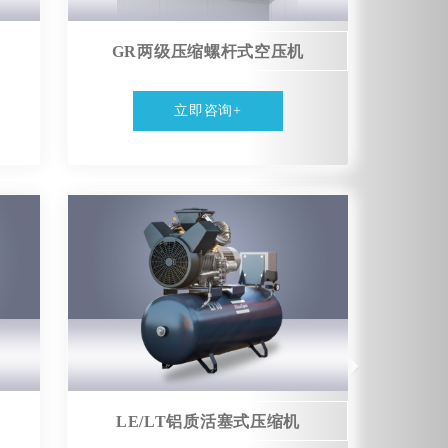
GR两级压缩螺杆式空压机
立即咨询+
LE/LT铝质活塞式压缩机