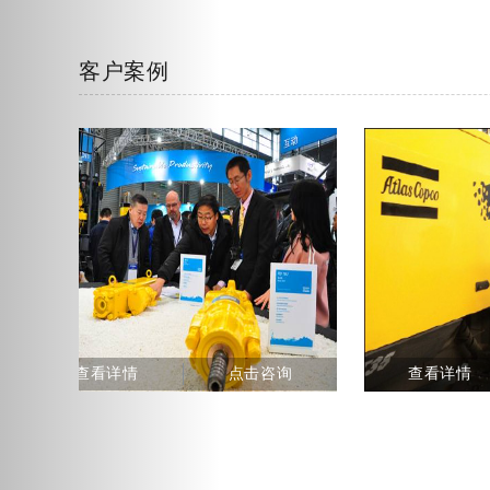
客户案例
空压机过滤器保养包2906037700
压机油滤1614874799
查看详情
点击咨询
查看详情