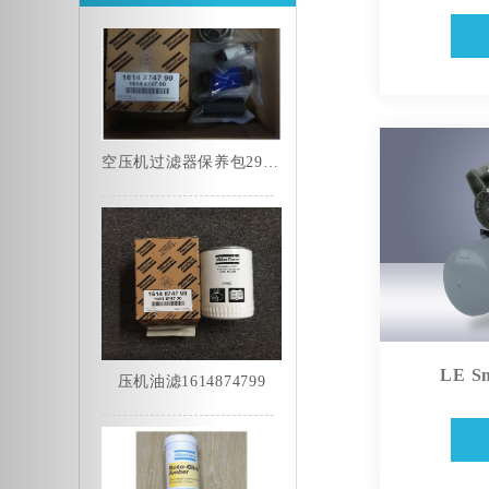
压机油滤1614874799
LE 
移动空压机润滑脂2901033803